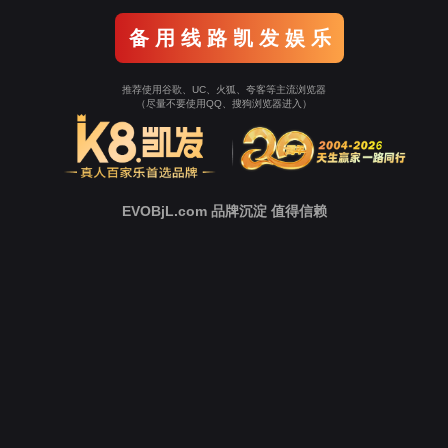
备 用 线 路 凯 发 娱 乐
推荐使用谷歌、UC、火狐、夸客等主流浏览器
（尽量不要使用QQ、搜狗浏览器进入）
EVOBjL.com 品牌沉淀 值得信赖