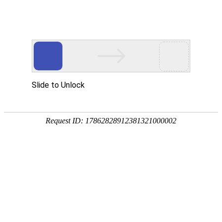
K豆KDPAY
K豆KDPAY
智能化解决方案
解决方案
产品中心
SMT电子产品代加工
技术资源
专利信息
技术认证
实验室合作成果