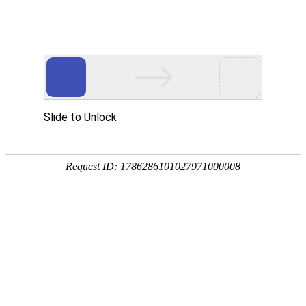
K豆KDPAY
K豆KDPAY
智能化解决方案
解决方案
产品中心
SMT电子产品代加工
技术资源
专利信息
技术认证
实验室合作成果