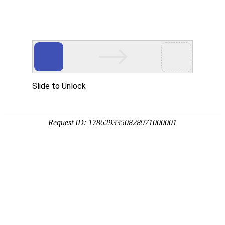
K豆KDPAY
K豆KDPAY
智能化解决方案
解决方案
产品中心
SMT电子产品代加工
技术资源
专利信息
技术认证
实验室合作成果