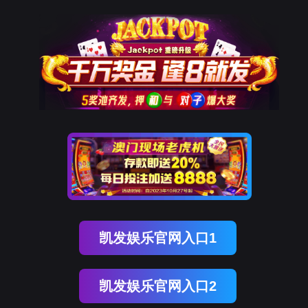
凯发娱乐官网入口1
凯发娱乐官网入口2