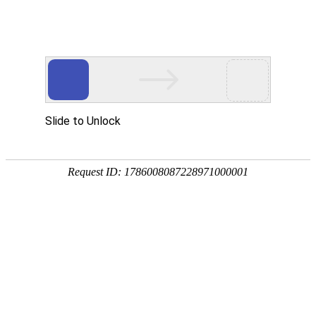
K豆KDPAY
K豆KDPAY
智能化解决方案
解决方案
产品中心
SMT电子产品代加工
技术资源
专利信息
技术认证
实验室合作成果